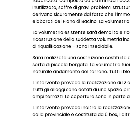
fabbricato composto da più immobili accorpa
inutilizzato, soffre di gravi problemi strut
derivano sicuramente dal fatto che l’immobil
elaborati del Piano di Bacino. La volumetria
La volumetria esistente sarà demolita e ric
ricostruzione della suddetta volumetria inc
di riqualificazione – zona insediabile.
Sarà realizzata una costruzione costituita da
sorta di piccola borgata. La volumetria fuor
naturale andamento del terreno. Tutti i bloc
L’intervento prevede la realizzazione di 12
Tutti gli alloggi sono dotati di uno spazio 
ampi terrazzi. Le coperture sono in parte a
L’intervento prevede inoltre la realizzazio
dalla provinciale e costituita da 6 box, l’a