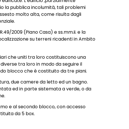
dificate. L’edificio ,parzialmente
io la pubblica incolumità, tali problemi
issesto molto alta, come risulta dagli
nziale.
R.49/2009 (Piano Casa) e ss.mm.ii. e la
calizzazione su terreni ricadenti in Ambito
iari che uniti tra loro costituiscono una
diverse tra loro in modo da seguire il
ndo blocco che è costituito da tre piani.
ottura, due camere da letto ed un bagno.
entata ed in parte sistemata a verde, o da
ne.
 primo e al secondo blocco, con accesso
tituita da 5 box.