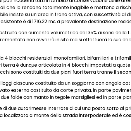
ti ricadenti tutti in Ambito di conservazione delle aree e
turali che lo rendono totalmente inagibile e mettono a risch
e insiste su un’area in frana attiva, con suscettività al d
 esistente è di 1716.22 mc a prevalente destinazione reside
ostruita con aumento volumetrico del 35% ai sensi della L.
rementata non avverrà in sito ma si effettuerà la sua delo
 4 blocchi residenziali monofamiliari, bifamiliari e trifamil
i terra è dunque articolata in 4 blocchi impostati a quote 
chi sono costituiti da due piani fuori terra tranne il seco
 alloggi ciascuno costituito da un soggiorno con angolo c
privato esterno costituito da corte privata, in parte pavim
 due falde con manto in tegole marsigliesi ed in parte pia
ne di due autorimesse interrate di cui una posta sotto al
ltra localizzata a monte della strada interpoderale ed è cos