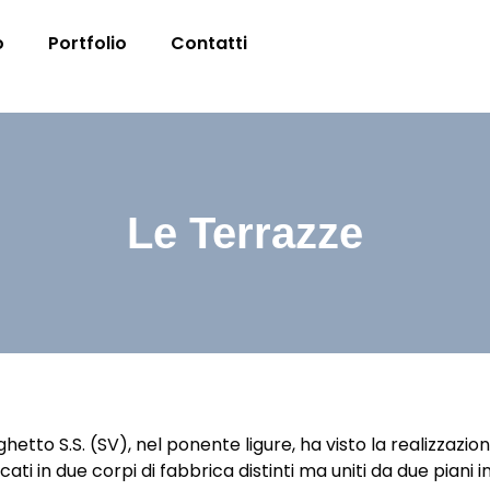
o
Portfolio
Contatti
Le Terrazze
hetto S.S. (SV), nel ponente ligure, ha visto la realizzaz
ti in due corpi di fabbrica distinti ma uniti da due piani i